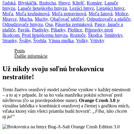
ľudská
,
Blyskáčik
,
Bzdocha
,
Hmyz
,
Kliešť
,
Komáre
,
Lapače
hmyzu
,
Lapače lietajúceho hmyzu
,
Lezúci hmyz
,
Lietajúci hmyz
,
Moľa
,
Moľa krušpánová
,
Moľa potravinová
,
Moľa šatová
,
Molice
,
Mravce
,
Mucha
,
Muchy
,
Obaľovač jablčný
,
Odpudzovače a plašiče
,
Odpudzovače hmyzu
,
Osa
,
Pásavka zemiaková
,
Pasce, lapače a
plašiče
,
Pavúk
,
Piadivky
,
Piliarky
,
Ploštice
,
Prípravky proti
škodcom
,
Proti lietajúcemu hmyzu
,
Roztoče
,
Škodca
,
Smútivky
,
Strapky
,
Šváby
,
Švehla
,
Vínna muška
,
Vošky
,
Vrtivky
Popis
Ďalšie informácie
Už nikdy svoju soľnú brokovnicu
nestratíte!
Tento žiarivo oranžový model zaručene vynikne v každej miestnosti
– a to aj v prípade, že sa ho vaša manželka pokúsi schovať pred
návštevou (čo sa pravdepodobne stane).
Orange Crush 3.0
je
vizuálna lahôdka v kombinácii oranžovej a čiernej s grafikou múch,
vďaka ktorej vám všetci priatelia budú hovoriť:
„Fíha, túto chcem
aj ja!“