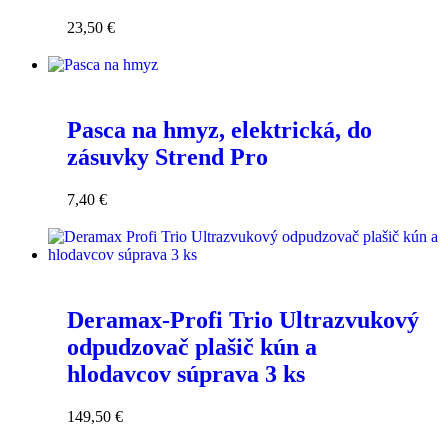
23,50
€
Pasca na hmyz, elektrická, do
zásuvky Strend Pro
7,40
€
Deramax-Profi Trio Ultrazvukový
odpudzovač plašič kún a
hlodavcov súprava 3 ks
149,50
€