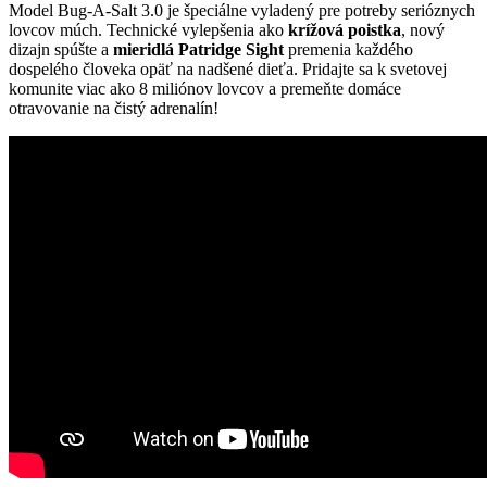
Model Bug-A-Salt 3.0 je špeciálne vyladený pre potreby serióznych
lovcov múch. Technické vylepšenia ako
krížová poistka
, nový
dizajn spúšte a
mieridlá Patridge Sight
premenia každého
dospelého človeka opäť na nadšené dieťa. Pridajte sa k svetovej
komunite viac ako 8 miliónov lovcov a premeňte domáce
otravovanie na čistý adrenalín!