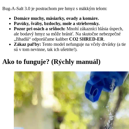
Bug-A-Salt 3.0 je postrachom pre hmyz s mäkkým telom:
Domáce muchy, mäsiarky, ovady a komáre.
Pavúky, šváby, bzdochy, mole a striebrenky.
Pozor pri osách a sršňoch:
Mnohí zákazníci hlásia úspech,
ale bodavý hmyz sa môže brániť. Na skutočne nebezpečné
„žihadlá“ odporúčame kaliber
CO2 SHRED-ER
.
Zákaz paľby:
Tento model nefunguje na včely drvárky (a tie
sú v tom nevinne, tak ich ušetrite!).
Ako to funguje? (Rýchly manuál)