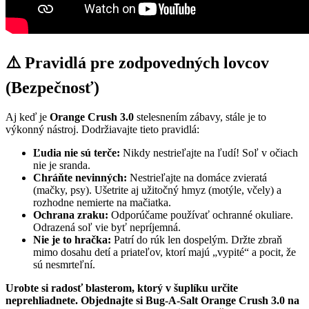
⚠️ Pravidlá pre zodpovedných lovcov
(Bezpečnosť)
Aj keď je
Orange Crush 3.0
stelesnením zábavy, stále je to
výkonný nástroj. Dodržiavajte tieto pravidlá:
Ľudia nie sú terče:
Nikdy nestrieľajte na ľudí! Soľ v očiach
nie je sranda.
Chráňte nevinných:
Nestrieľajte na domáce zvieratá
(mačky, psy). Ušetrite aj užitočný hmyz (motýle, včely) a
rozhodne nemierte na mačiatka.
Ochrana zraku:
Odporúčame používať ochranné okuliare.
Odrazená soľ vie byť nepríjemná.
Nie je to hračka:
Patrí do rúk len dospelým. Držte zbraň
mimo dosahu detí a priateľov, ktorí majú „vypité“ a pocit, že
sú nesmrteľní.
Urobte si radosť blasterom, ktorý v šuplíku určite
neprehliadnete. Objednajte si Bug-A-Salt Orange Crush 3.0 na