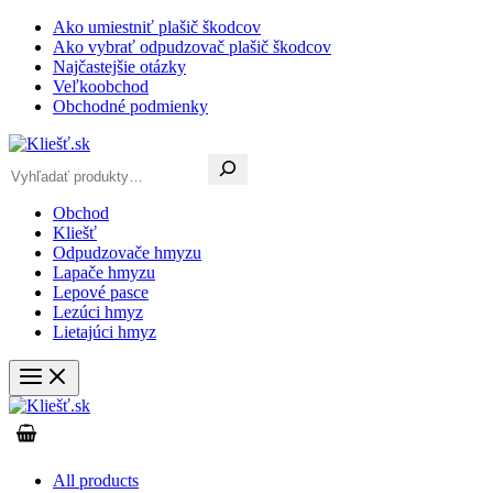
Preskočiť
Ako umiestniť plašič škodcov
na
Ako vybrať odpudzovač plašič škodcov
obsah
Najčastejšie otázky
Veľkoobchod
Obchodné podmienky
Hľadať
Obchod
Kliešť
Odpudzovače hmyzu
Lapače hmyzu
Lepové pasce
Lezúci hmyz
Lietajúci hmyz
All products