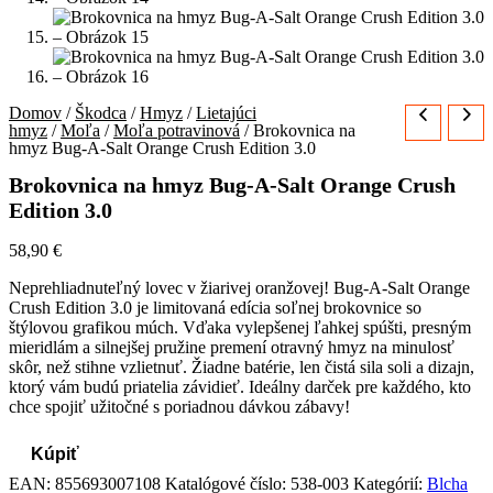
Domov
/
Škodca
/
Hmyz
/
Lietajúci
hmyz
/
Moľa
/
Moľa potravinová
/ Brokovnica na
hmyz Bug-A-Salt Orange Crush Edition 3.0
Brokovnica na hmyz Bug-A-Salt Orange Crush
Edition 3.0
58,90
€
Neprehliadnuteľný lovec v žiarivej oranžovej! Bug-A-Salt Orange
Crush Edition 3.0 je limitovaná edícia soľnej brokovnice so
štýlovou grafikou múch. Vďaka vylepšenej ľahkej spúšti, presným
mieridlám a silnejšej pružine premení otravný hmyz na minulosť
skôr, než stihne vzlietnuť. Žiadne batérie, len čistá sila soli a dizajn,
ktorý vám budú priatelia závidieť. Ideálny darček pre každého, kto
chce spojiť užitočné s poriadnou dávkou zábavy!
Kúpiť
EAN:
855693007108
Katalógové číslo:
538-003
Kategórií:
Blcha