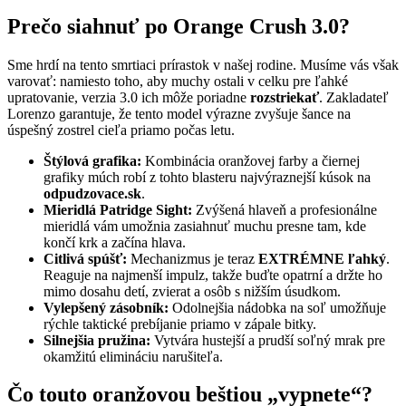
Prečo siahnuť po Orange Crush 3.0?
Sme hrdí na tento smrtiaci prírastok v našej rodine. Musíme vás však
varovať: namiesto toho, aby muchy ostali v celku pre ľahké
upratovanie, verzia 3.0 ich môže poriadne
rozstriekať
. Zakladateľ
Lorenzo garantuje, že tento model výrazne zvyšuje šance na
úspešný zostrel cieľa priamo počas letu.
Štýlová grafika:
Kombinácia oranžovej farby a čiernej
grafiky múch robí z tohto blasteru najvýraznejší kúsok na
odpudzovace.sk
.
Mieridlá Patridge Sight:
Zvýšená hlaveň a profesionálne
mieridlá vám umožnia zasiahnuť muchu presne tam, kde
končí krk a začína hlava.
Citlivá spúšť:
Mechanizmus je teraz
EXTRÉMNE ľahký
.
Reaguje na najmenší impulz, takže buďte opatrní a držte ho
mimo dosahu detí, zvierat a osôb s nižším úsudkom.
Vylepšený zásobník:
Odolnejšia nádobka na soľ umožňuje
rýchle taktické prebíjanie priamo v zápale bitky.
Silnejšia pružina:
Vytvára hustejší a prudší soľný mrak pre
okamžitú elimináciu narušiteľa.
Čo touto oranžovou beštiou „vypnete“?