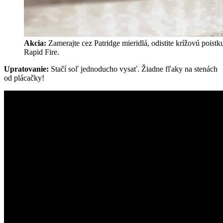
Akcia:
Zamerajte cez Patridge mieridlá, odistite krížovú poistk
Rapid Fire.
Upratovanie:
Stačí soľ jednoducho vysať. Žiadne fľaky na stenách
od plácačky!