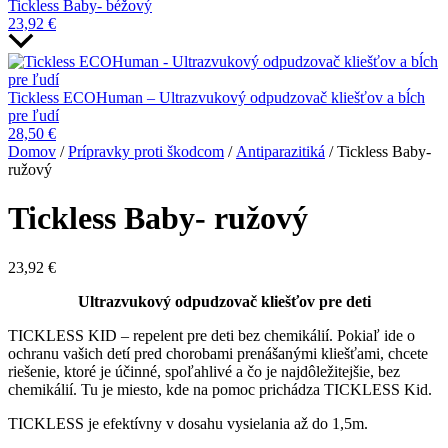
Tickless Baby- béžový
23,92
€
Tickless ECOHuman – Ultrazvukový odpudzovač kliešťov a bĺch
pre ľudí
28,50
€
Domov
/
Prípravky proti škodcom
/
Antiparazitiká
/ Tickless Baby-
ružový
Tickless Baby- ružový
23,92
€
Ultrazvukový odpudzovač kliešťov pre deti
TICKLESS KID – repelent pre deti bez chemikálií. Pokiaľ ide o
ochranu vašich detí pred chorobami prenášanými kliešťami, chcete
riešenie, ktoré je účinné, spoľahlivé a čo je najdôležitejšie, bez
chemikálií. Tu je miesto, kde na pomoc prichádza TICKLESS Kid.
TICKLESS je efektívny v dosahu vysielania až do 1,5m.