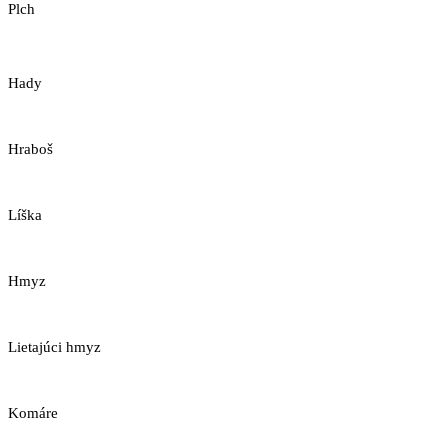
Plch
Hady
Hraboš
Líška
Hmyz
Lietajúci hmyz
Komáre