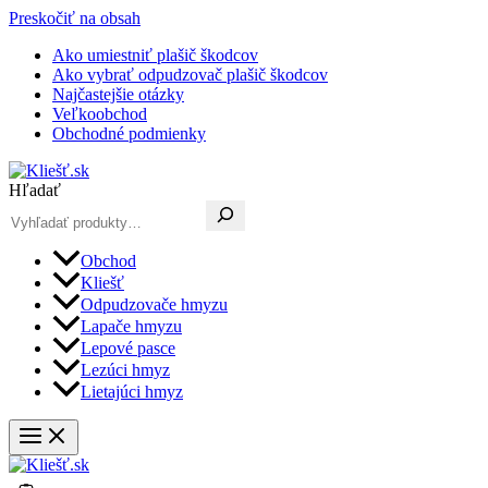
Preskočiť na obsah
Ako umiestniť plašič škodcov
Ako vybrať odpudzovač plašič škodcov
Najčastejšie otázky
Veľkoobchod
Obchodné podmienky
Hľadať
Obchod
Kliešť
Odpudzovače hmyzu
Lapače hmyzu
Lepové pasce
Lezúci hmyz
Lietajúci hmyz