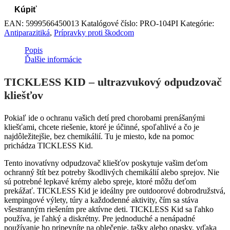
Kúpiť
EAN:
5999566450013
Katalógové číslo:
PRO-104PI
Kategórie:
Antiparazitiká
,
Prípravky proti škodcom
Popis
Ďalšie informácie
TICKLESS KID – ultrazvukový odpudzovač
kliešťov
Pokiaľ ide o ochranu vašich detí pred chorobami prenášanými
kliešťami, chcete riešenie, ktoré je účinné, spoľahlivé a čo je
najdôležitejšie, bez chemikálií. Tu je miesto, kde na pomoc
prichádza TICKLESS Kid.
Tento inovatívny odpudzovač kliešťov poskytuje vašim deťom
ochranný štít bez potreby škodlivých chemikálií alebo sprejov. Nie
sú potrebné lepkavé krémy alebo spreje, ktoré môžu deťom
prekážať. TICKLESS Kid je ideálny pre outdoorové dobrodružstvá,
kempingové výlety, túry a každodenné aktivity, čím sa stáva
všestranným riešením pre aktívne deti. TICKLESS Kid sa ľahko
používa, je ľahký a diskrétny. Pre jednoduché a nenápadné
používanie ho pripevníte na oblečenie, tašky alebo opasky, vďaka