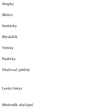
Strapky
Molice
Smútivky
Blyskáčik
Vrtivky
Piadivky
Obaľovač jablčný
Lezúci hmyz
Medvedík obyčajný