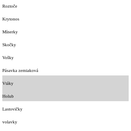
Roztoče
Krytonos
Mínerky
Skočky
Vošky
Pásavka zemiaková
Vtáky
Holub
Lastovičky
volavky