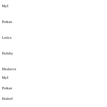
Myš
Potkan
Lasica
Holuby
Hlodavce
Myš
Potkan
Hraboš