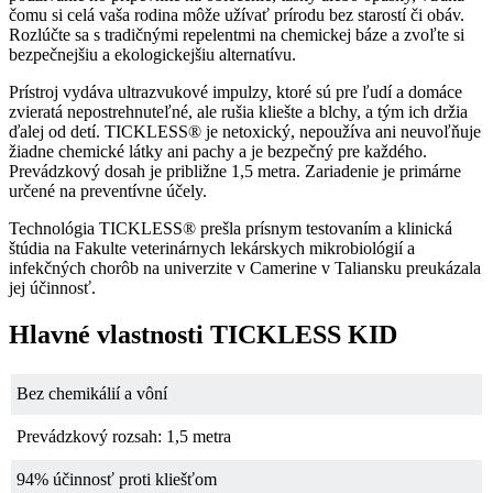
čomu si celá vaša rodina môže užívať prírodu bez starostí či obáv.
Rozlúčte sa s tradičnými repelentmi na chemickej báze a zvoľte si
bezpečnejšiu a ekologickejšiu alternatívu.
Prístroj vydáva ultrazvukové impulzy, ktoré sú pre ľudí a domáce
zvieratá nepostrehnuteľné, ale rušia kliešte a blchy, a tým ich držia
ďalej od detí. TICKLESS® je netoxický, nepoužíva ani neuvoľňuje
žiadne chemické látky ani pachy a je bezpečný pre každého.
Prevádzkový dosah je približne 1,5 metra. Zariadenie je primárne
určené na preventívne účely.
Technológia TICKLESS® prešla prísnym testovaním a klinická
štúdia na Fakulte veterinárnych lekárskych mikrobiológií a
infekčných chorôb na univerzite v Camerine v Taliansku preukázala
jej účinnosť.
Hlavné vlastnosti TICKLESS KID
Bez chemikálií a vôní
Prevádzkový rozsah: 1,5 metra
94% účinnosť proti kliešťom