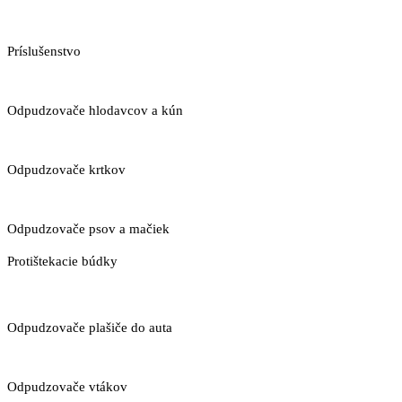
Príslušenstvo
Odpudzovače hlodavcov a kún
Odpudzovače krtkov
Odpudzovače psov a mačiek
Protištekacie búdky
Odpudzovače plašiče do auta
Odpudzovače vtákov