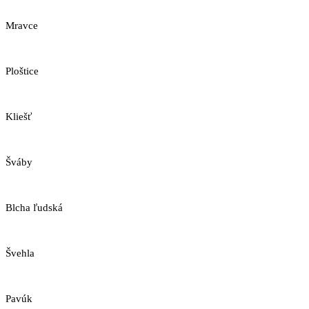
Mravce
Ploštice
Kliešť
Šváby
Blcha ľudská
Švehla
Pavúk