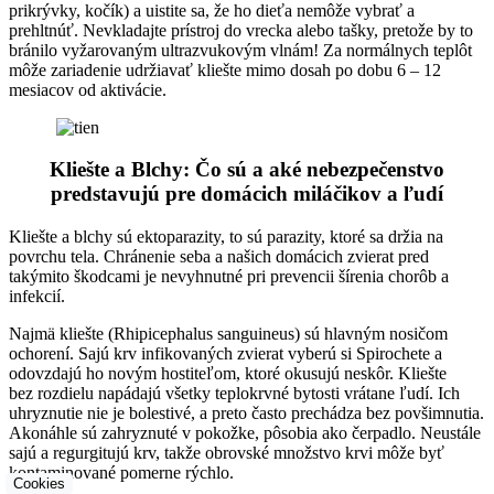
prikrývky, kočík) a uistite sa, že ho dieťa nemôže vybrať a
prehltnúť. Nevkladajte prístroj do vrecka alebo tašky, pretože by to
bránilo vyžarovaným ultrazvukovým vlnám! Za normálnych teplôt
môže zariadenie udržiavať kliešte mimo dosah po dobu 6 – 12
mesiacov od aktivácie.
Kliešte a Blchy: Čo sú a aké nebezpečenstvo
predstavujú pre domácich miláčikov a ľudí
Kliešte a blchy sú ektoparazity, to sú parazity, ktoré sa držia na
povrchu tela. Chránenie seba a našich domácich zvierat pred
takýmito škodcami je nevyhnutné pri prevencii šírenia chorôb a
infekcií.
Najmä kliešte (Rhipicephalus sanguineus) sú hlavným nosičom
ochorení. Sajú krv infikovaných zvierat vyberú si Spirochete a
odovzdajú ho novým hostiteľom, ktoré okusujú neskôr. Kliešte
bez rozdielu napádajú všetky teplokrvné bytosti vrátane ľudí. Ich
uhryznutie nie je bolestivé, a preto často prechádza bez povšimnutia.
Akonáhle sú zahryznuté v pokožke, pôsobia ako čerpadlo. Neustále
sajú a regurgitujú krv, takže obrovské množstvo krvi môže byť
kontaminované pomerne rýchlo.
Cookies