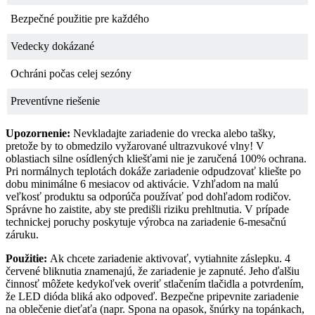
Bezpečné použitie pre každého
Vedecky dokázané
Ochráni počas celej sezóny
Preventívne riešenie
Upozornenie:
Nevkladajte zariadenie do vrecka alebo tašky,
pretože by to obmedzilo vyžarované ultrazvukové vlny! V
oblastiach silne osídlených kliešťami nie je zaručená 100% ochrana.
Pri normálnych teplotách dokáže zariadenie odpudzovať kliešte po
dobu minimálne 6 mesiacov od aktivácie. Vzhľadom na malú
veľkosť produktu sa odporúča používať pod dohľadom rodičov.
Správne ho zaistite, aby ste predišli riziku prehltnutia. V prípade
technickej poruchy poskytuje výrobca na zariadenie 6-mesačnú
záruku.
Použitie:
Ak chcete zariadenie aktivovať, vytiahnite záslepku. 4
červené bliknutia znamenajú, že zariadenie je zapnuté. Jeho ďalšiu
činnosť môžete kedykoľvek overiť stlačením tlačidla a potvrdením,
že LED dióda bliká ako odpoveď. Bezpečne pripevnite zariadenie
na oblečenie dieťaťa (napr. Spona na opasok, šnúrky na topánkach,