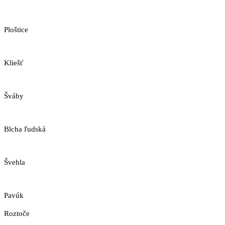
Ploštice
Kliešť
Šváby
Blcha ľudská
Švehla
Pavúk
Roztoče