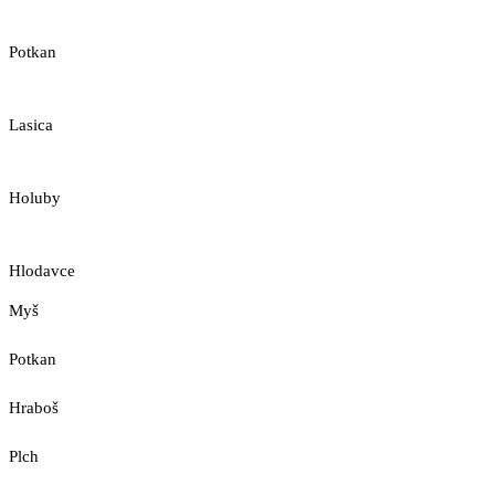
Potkan
Lasica
Holuby
Hlodavce
Myš
Potkan
Hraboš
Plch