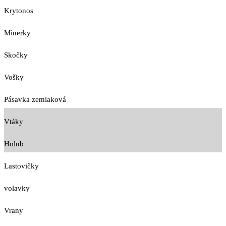
Krytonos
Mínerky
Skočky
Vošky
Pásavka zemiaková
Vtáky
Holub
Lastovičky
volavky
Vrany