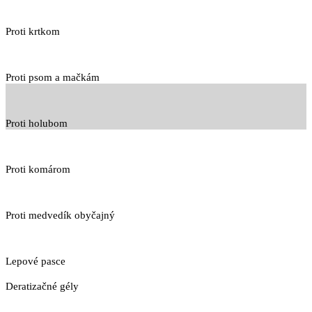
Proti krtkom
Proti psom a mačkám
Proti holubom
Proti komárom
Proti medvedík obyčajný
Lepové pasce
Deratizačné gély