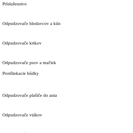
Príslušenstvo
Odpudzovače hlodavcov a kún
Odpudzovače krtkov
Odpudzovače psov a mačiek
Protištekacie búdky
Odpudzovače plašiče do auta
Odpudzovače vtákov