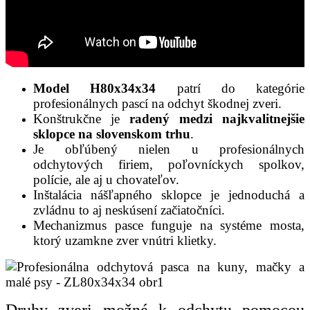
Model H80x34x34
patrí do kategórie
profesionálnych pascí na odchyt škodnej zveri.
Konštrukčne je
radený medzi najkvalitnejšie
sklopce na slovenskom trhu
.
Je obľúbený nielen u profesionálnych
odchytových firiem, poľovníckych spolkov,
polície, ale aj u chovateľov.
Inštalácia nášľapného sklopce je jednoduchá a
zvládnu to aj neskúsení začiatočníci.
Mechanizmus pasce funguje na systéme mosta,
ktorý uzamkne zver vnútri klietky.
Druhy zveri možné k odchytu pomocou