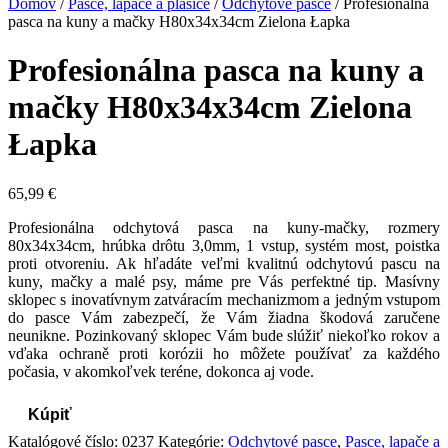
Domov
/
Pasce, lapače a plašiče
/
Odchytové pasce
/ Profesionálna
pasca na kuny a mačky H80x34x34cm Zielona Łapka
Profesionálna pasca na kuny a
mačky H80x34x34cm Zielona
Łapka
65,99
€
Profesionálna odchytová pasca na kuny-mačky, rozmery
80x34x34cm, hrúbka drôtu 3,0mm, 1 vstup, systém most, poistka
proti otvoreniu. Ak hľadáte veľmi kvalitnú odchytovú pascu na
kuny, mačky a malé psy, máme pre Vás perfektné tip. Masívny
sklopec s inovatívnym zatváracím mechanizmom a jedným vstupom
do pasce Vám zabezpečí, že Vám žiadna škodová zaručene
neunikne. Pozinkovaný sklopec Vám bude slúžiť niekoľko rokov a
vďaka ochraně proti korózii ho môžete používať za každého
počasia, v akomkoľvek teréne, dokonca aj vode.
Kúpiť
Katalógové číslo:
0237
Kategórie:
Odchytové pasce
,
Pasce, lapače a