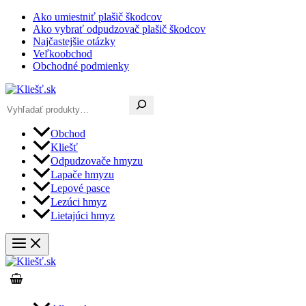
Preskočiť
Ako umiestniť plašič škodcov
na
Ako vybrať odpudzovač plašič škodcov
obsah
Najčastejšie otázky
Veľkoobchod
Obchodné podmienky
Hľadať
Obchod
Kliešť
Odpudzovače hmyzu
Lapače hmyzu
Lepové pasce
Lezúci hmyz
Lietajúci hmyz