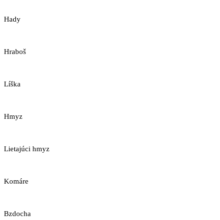
Hady
Hraboš
Líška
Hmyz
Lietajúci hmyz
Komáre
Bzdocha