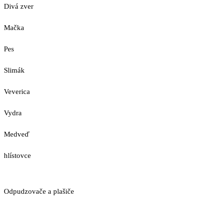
Divá zver
Mačka
Pes
Slimák
Veverica
Vydra
Medveď
hlístovce
Odpudzovače a plašiče