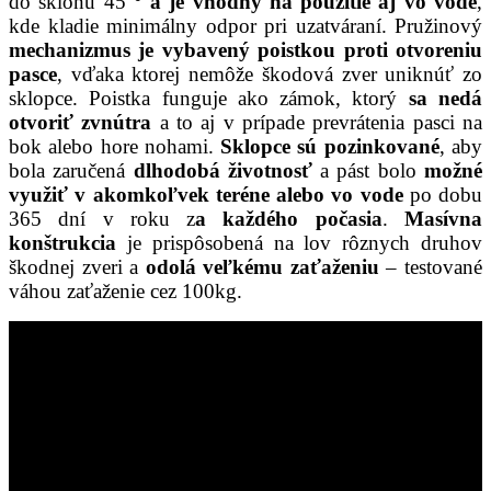
do sklonu 45 °
a je vhodný na použitie aj vo vode
,
kde kladie minimálny odpor pri uzatváraní. Pružinový
mechanizmus je vybavený poistkou proti otvoreniu
pasce
, vďaka ktorej nemôže škodová zver uniknúť zo
sklopce. Poistka funguje ako zámok, ktorý
sa nedá
otvoriť zvnútra
a to aj v prípade prevrátenia pasci na
bok alebo hore nohami.
Sklopce sú pozinkované
, aby
bola zaručená
dlhodobá životnosť
a pást bolo
možné
využiť v akomkoľvek teréne alebo vo vode
po dobu
365 dní v roku z
a každého počasia
.
Masívna
konštrukcia
je prispôsobená na lov rôznych druhov
škodnej zveri a
odolá veľkému zaťaženiu
– testované
váhou zaťaženie cez 100kg.