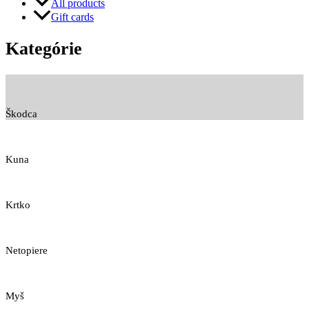
All products
Gift cards
Kategórie
Škodca
Kuna
Krtko
Netopiere
Myš