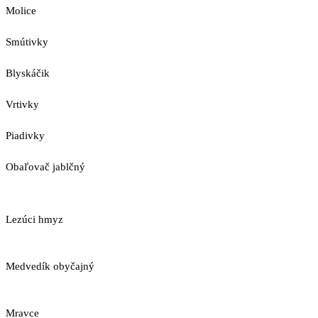
Molice
Smútivky
Blyskáčik
Vrtivky
Piadivky
Obaľovač jablčný
Lezúci hmyz
Medvedík obyčajný
Mravce