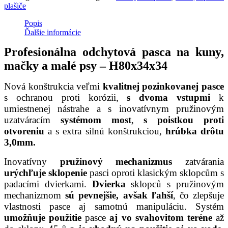
plašiče
Popis
Ďalšie informácie
Profesionálna odchytová pasca na kuny,
mačky a malé psy – H80x34x34
Nová konštrukcia veľmi
kvalitnej pozinkovanej pasce
s ochranou proti korózii,
s dvoma vstupmi
k
umiestnenej nástrahe a s inovatívnym pružinovým
uzatváracím
systémom most
,
s poistkou proti
otvoreniu
a s extra silnú konštrukciou,
hrúbka drôtu
3,0mm.
Inovatívny
pružinový mechanizmus
zatvárania
urýchľuje sklopenie
pasci oproti klasickým sklopcům s
padacími dvierkami.
Dvierka
sklopců s pružinovým
mechanizmom
sú pevnejšie, avšak ľahší
, čo zlepšuje
vlastnosti pasce aj samotnú manipuláciu. Systém
umožňuje použitie
pasce
aj vo svahovitom teréne
až