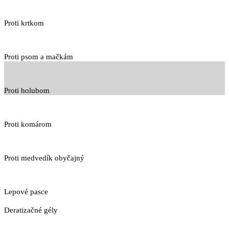
Proti krtkom
Proti psom a mačkám
Proti holubom
Proti komárom
Proti medvedík obyčajný
Lepové pasce
Deratizačné gély