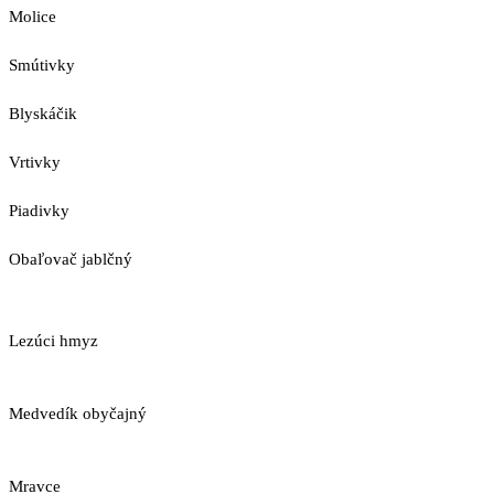
Molice
Smútivky
Blyskáčik
Vrtivky
Piadivky
Obaľovač jablčný
Lezúci hmyz
Medvedík obyčajný
Mravce