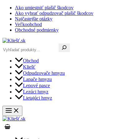
Preskočiť
Ako umiestniť plašič škodcov
na
Ako vybrať odpudzovač plašič škodcov
obsah
Najčastejšie otázky
Veľkoobchod
Obchodné podmienky
Hľadať
Obchod
Kliešť
Odpudzovače hmyzu
Lapače hmyzu
Lepové pasce
Lezúci hmyz
Lietajúci hmyz