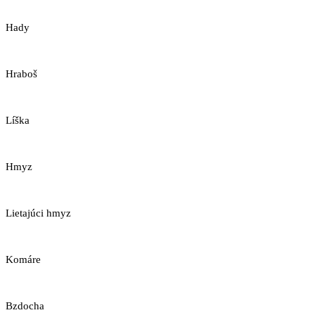
Hady
Hraboš
Líška
Hmyz
Lietajúci hmyz
Komáre
Bzdocha