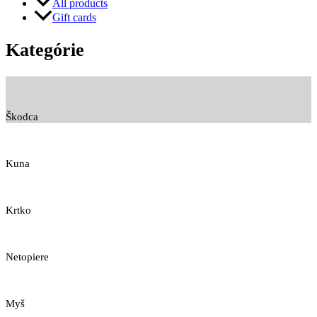
All products
Gift cards
Kategórie
Škodca
Kuna
Krtko
Netopiere
Myš