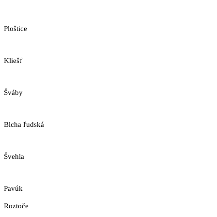
Ploštice
Kliešť
Šváby
Blcha ľudská
Švehla
Pavúk
Roztoče