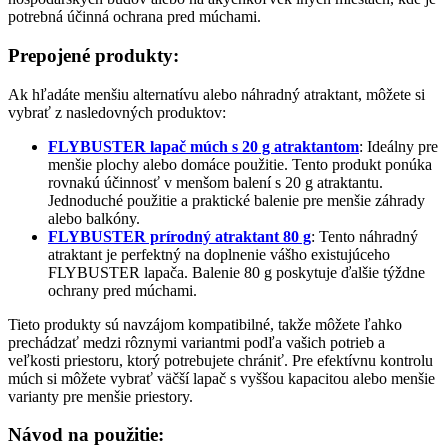
potrebná účinná ochrana pred múchami.
Prepojené produkty:
Ak hľadáte menšiu alternatívu alebo náhradný atraktant, môžete si
vybrať z nasledovných produktov:
FLYBUSTER lapač múch s 20 g atraktantom
: Ideálny pre
menšie plochy alebo domáce použitie. Tento produkt ponúka
rovnakú účinnosť v menšom balení s 20 g atraktantu.
Jednoduché použitie a praktické balenie pre menšie záhrady
alebo balkóny.
FLYBUSTER prírodný atraktant 80 g
: Tento náhradný
atraktant je perfektný na doplnenie vášho existujúceho
FLYBUSTER lapača. Balenie 80 g poskytuje ďalšie týždne
ochrany pred múchami.
Tieto produkty sú navzájom kompatibilné, takže môžete ľahko
prechádzať medzi rôznymi variantmi podľa vašich potrieb a
veľkosti priestoru, ktorý potrebujete chrániť. Pre efektívnu kontrolu
múch si môžete vybrať väčší lapač s vyššou kapacitou alebo menšie
varianty pre menšie priestory.
Návod na použitie: