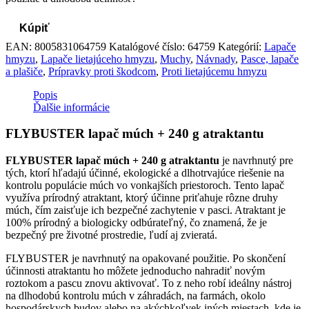
Kúpiť
EAN:
8005831064759
Katalógové číslo:
64759
Kategórií:
Lapače
hmyzu
,
Lapače lietajúceho hmyzu
,
Muchy
,
Návnady
,
Pasce, lapače
a plašiče
,
Prípravky proti škodcom
,
Proti lietajúcemu hmyzu
Popis
Ďalšie informácie
FLYBUSTER lapač múch + 240 g atraktantu
FLYBUSTER lapač múch + 240 g atraktantu
je navrhnutý pre
tých, ktorí hľadajú účinné, ekologické a dlhotrvajúce riešenie na
kontrolu populácie múch vo vonkajších priestoroch. Tento lapač
využíva prírodný atraktant, ktorý účinne priťahuje rôzne druhy
múch, čím zaisťuje ich bezpečné zachytenie v pasci. Atraktant je
100% prírodný a biologicky odbúrateľný, čo znamená, že je
bezpečný pre životné prostredie, ľudí aj zvieratá.
FLYBUSTER je navrhnutý na opakované použitie. Po skončení
účinnosti atraktantu ho môžete jednoducho nahradiť novým
roztokom a pascu znovu aktivovať. To z neho robí ideálny nástroj
na dlhodobú kontrolu múch v záhradách, na farmách, okolo
hospodárskych budov alebo na akýchkoľvek iných miestach, kde je