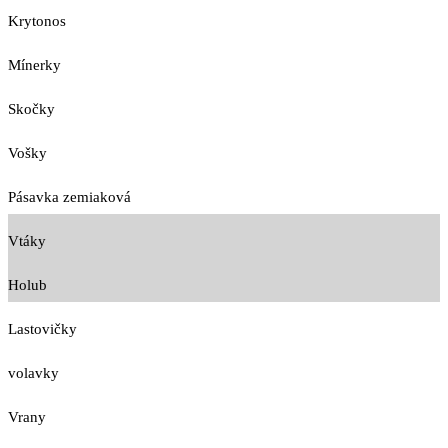
Krytonos
Mínerky
Skočky
Vošky
Pásavka zemiaková
Vtáky
Holub
Lastovičky
volavky
Vrany