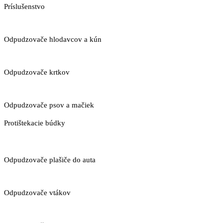
Príslušenstvo
Odpudzovače hlodavcov a kún
Odpudzovače krtkov
Odpudzovače psov a mačiek
Protištekacie búdky
Odpudzovače plašiče do auta
Odpudzovače vtákov