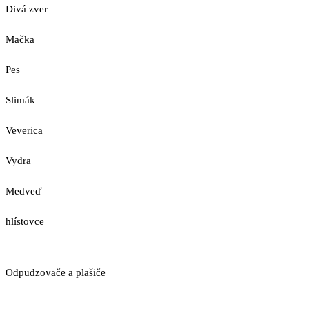
Divá zver
Mačka
Pes
Slimák
Veverica
Vydra
Medveď
hlístovce
Odpudzovače a plašiče