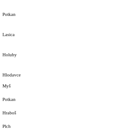
Potkan
Lasica
Holuby
Hlodavce
Myš
Potkan
Hraboš
Plch