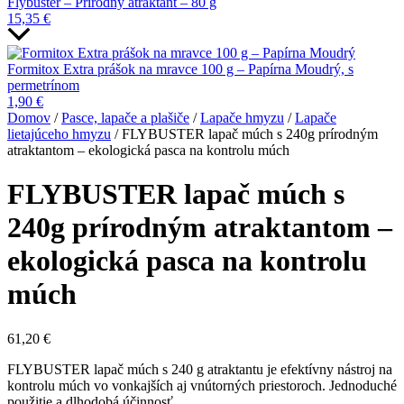
Flybuster – Prírodný atraktant – 80 g
15,35
€
Formitox Extra prášok na mravce 100 g – Papírna Moudrý, s
permetrínom
1,90
€
Domov
/
Pasce, lapače a plašiče
/
Lapače hmyzu
/
Lapače
lietajúceho hmyzu
/ FLYBUSTER lapač múch s 240g prírodným
atraktantom – ekologická pasca na kontrolu múch
FLYBUSTER lapač múch s
240g prírodným atraktantom –
ekologická pasca na kontrolu
múch
61,20
€
FLYBUSTER lapač múch s 240 g atraktantu je efektívny nástroj na
kontrolu múch vo vonkajších aj vnútorných priestoroch. Jednoduché
použitie a dlhodobá účinnosť.